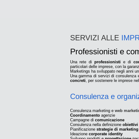
SERVIZI ALLE
IMP
Professionisti e co
Una rete di
professionisti
e di
co
particolari delle imprese, con la gara
Marketings ha sviluppato negli anni una 
Una gamma di servizi di consulenza e 
concreti
, per sostenere le imprese nel
Consulenza e organi
Consulenza marketing e
web marketi
Coordinamento
agenzie
Campagne di
comunicazione
Consulenza nella definizione
obiettiv
Pianificazione
strategie di marketing
Ideazione
corporate identity
Sviluppo prodotti e
progettazione
pac