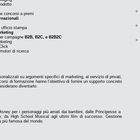
rodotto
e concorsi a premi
ernazionali
 ufficio stampa
rketing
o per campagne
B2B, B2C, e B2B2C
keting
Click
otori di ricerca
onalizzati su argomenti specifici di marketing, al servizio di privati,
corsi di formazione hanno l’obiettivo di fornire un supporto concreto
esiderano diventarlo.
isney per i personaggi più amati dai bambini, dalle Principesse a
y, da High School Musical agli ultimi film di successo. Gestione
la più famosa del mondo.