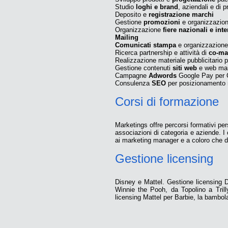
Studio
loghi e brand
, aziendali e di p
Deposito e
registrazione marchi
Gestione
promozioni
e organizzazion
Organizzazione
fiere nazionali e int
Mailing
Comunicati stampa
e organizzazione
Ricerca partnership e attività di
co-ma
Realizzazione materiale pubblicitari
Gestione contenuti
siti web
e web mar
Campagne
Adwords
Google Pay per 
Consulenza
SEO
per posizionamento m
Corsi di formazione
Marketings offre percorsi formativi pers
associazioni di categoria e aziende. I 
ai marketing manager e a coloro che d
Gestione licensing
Disney e Mattel. Gestione licensing D
Winnie the Pooh, da Topolino a Trill
licensing Mattel per Barbie, la bambo