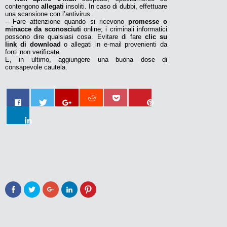
contengono
allegati
insoliti. In caso di dubbi, effettuare
una scansione con l’antivirus.
– Fare attenzione quando si ricevono
promesse o
minacce da sconosciuti
online; i criminali informatici
possono dire qualsiasi cosa. Evitare di fare
clic su
link di download
o allegati in e-mail provenienti da
fonti non verificate.
E, in ultimo, aggiungere una buona dose di
consapevole cautela.
0
Condividi
Clicca
Clicca
Clicca
Clicca
su
per
per
per
per
Facebook
condividere
condividere
condividere
condividere
(Si
su
su
su
su
apre
Twitter
Google+
LinkedIn
Pinterest
in
(Si
(Si
(Si
(Si
una
apre
apre
apre
apre