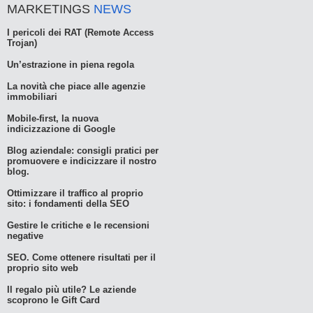
nuova
in
in
in
in
MARKETINGS
NEWS
finestra)
una
una
una
una
nuova
nuova
nuova
nuova
finestra)
finestra)
finestra)
finestra)
I pericoli dei RAT (Remote Access
Trojan)
Un’estrazione in piena regola
La novità che piace alle agenzie
immobiliari
Mobile-first, la nuova
indicizzazione di Google
Blog aziendale: consigli pratici per
promuovere e indicizzare il nostro
blog.
Ottimizzare il traffico al proprio
sito: i fondamenti della SEO
Gestire le critiche e le recensioni
negative
SEO. Come ottenere risultati per il
proprio sito web
Il regalo più utile? Le aziende
scoprono le Gift Card