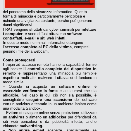
del panorama della sicurezza informatica. Questa
forma di minaccia è particolarmente pericolosa e
richiede una vigilanza costante, perché può generare
danni significativi.
I RAT vengono sfruttati dai cyber criminali per
infettare
i computer
, e sono diffusi attraverso
software
contraffatti, e-mail e siti web infetti.
In questo modo i criminali informatici ottengono
l’
accesso completo al PC della vittima
, compresi
persino i file della webcam.
Come proteggersi
I trojan ad accesso remoto hanno la capacità di fornire
agli hacker
il controllo completo del dispositivo in
remoto
e rappresentano una minaccia più temibile
rispetto a molti altri malware. Tuttavia si diffondono in
modo simile.
– Quando si acquista un
software online,
è
essenziale
verificarne la fonte
e assicurarsi che sia
affidabile. Nel caso in cui ciò non sia possibile, è
consigliabile
eseguire una scansione
del software
con un antivirus e testarlo in un ambiente isolato come
una modalità Sandbox.
– Evitare di navigare online senza protezione: utilizzare
un
antivirus
o almeno un
adblocker
per difendersi da
siti web pericolosi o da pubblicità infette, anche
chiamate
malvertising.
–
Non aprire e-mail
sospette, specialmente se